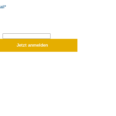
foabend
*
09.26 | 18:30 – 19:30 Uhr
nt
Jetzt anmelden
 den Webserver geschickt. Mit dem Absenden erklären Sie sich
für die Bearbeitung Ihrer Anfrage verwenden (
Datenschutzerklärung u