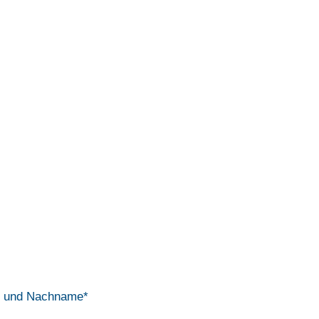
Anmeldung
oabend "GFK-Vertiefung"
nd Nachname
*
*