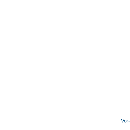
Inf
Vor- u
E-Mail