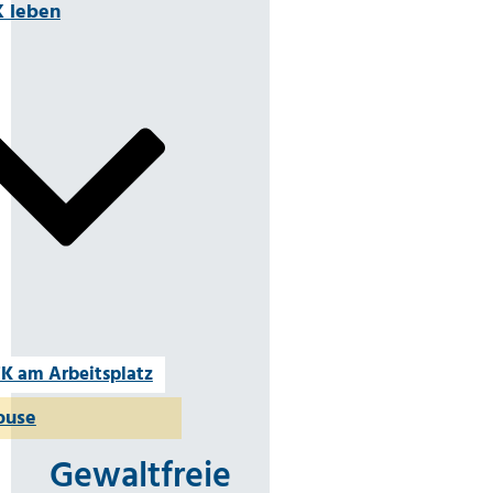
 leben
K am Arbeitsplatz
ouse
Gewaltfreie