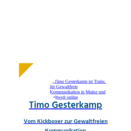
„
GFK ist ein Bewusstseinsprozess,
der sich als
Kommunikationsmodell getarnt
hat.
“
Kit Miller, MK Gandhi-Institut für Gewaltfreiheit
Timo Gesterkamp
Vom Kickboxer zur Gewaltfreien
Kommunikation