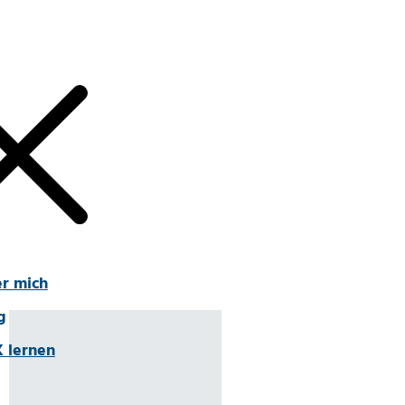
r mich
g
 lernen