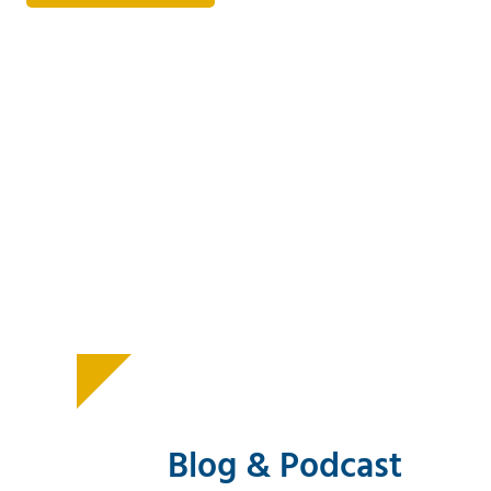
„
Wenn jemand darauf
vertrauen kann, dass er in
einem Konflikt gehört und
ernst genommen wird, dann
stehen die Chancen gut, dass
er bereit ist, sich ebenfalls
partnerschaftlich zu
verhalten.
“
Marshall B. Rosenberg
Blog & Podcast