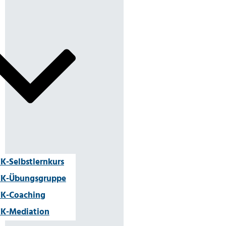
K-Selbstlernkurs
K-Übungsgruppe
K-Coaching
K-Mediation