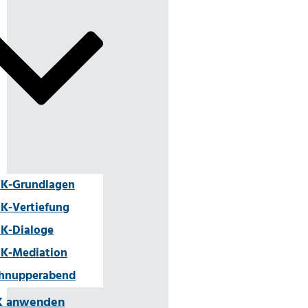
K-Grundlagen
K-Vertiefung
K-Dialoge
K-Mediation
hnupperabend
K anwenden