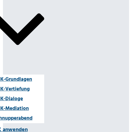
K-Grundlagen
K-Vertiefung
K-Dialoge
K-Mediation
hnupperabend
K anwenden