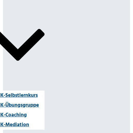
K-Selbstlernkurs
K-Übungsgruppe
K-Coaching
K-Mediation