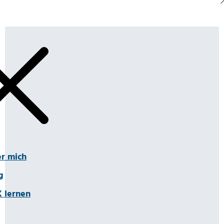
r mich
g
 lernen