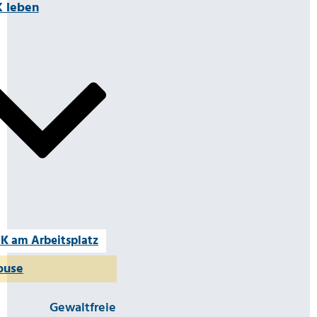
 leben
K am Arbeitsplatz
ouse
Gewaltfreie