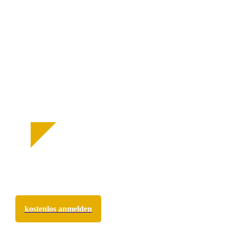
„Wenn wir miteinander in
Verbindung sind, stellen sich
Lösungen ein, die die Bedürnisse
aller berücksichtigen.“
Grundannahme der GFK
Infoabend "GFK-
Vertiefung"
online | 01.09.2026
kostenlos anmelden